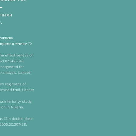
 –
нными
.
согласно
приеме в течение 72
he effectiveness of
6;133:342-346.
onorgestrel for
-analysis. Lancet
two regimens of
mised trial. Lancet
oninferiority study
on in Nigeria.
us 12 h double dose
005;20:307-311.