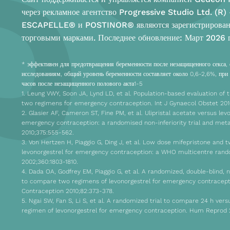
через рекламное агентство Progressive Studio Ltd. (R)
ESCAPELLE® и POSTINOR® являются зарегистрирова
торговыми марками. Последнее обновление: Март 2026 г
* эффективен для предотвращения беременности после незащищенного секса, 
исследованиям, общий уровень беременности составляет около 0,6-2,6%, при 
часов после незащищенного полового акта1-5
1. Leung VWY, Soon JA, Lynd LD, et al. Population-based evaluation of t
two regimens for emergency contraception. Int J Gynaecol Obstet 201
2. Glasier AF, Cameron ST, Fine PM, et al. Ulipristal acetate versus lev
emergency contraception: a randomised non-inferiority trial and meta
2010;375:555-562.
3. Von Hertzen H, Piaggio G, Ding J, et al. Low dose mifepristone and 
levonorgestrel for emergency contraception: a WHO multicentre rando
2002;360:1803-1810.
4. Dada OA, Godfrey EM, Piaggio G, et al. A randomized, double-blind, n
to compare two regimens of levonorgestrel for emergency contracepti
Contraception 2010;82:373-378.
5. Ngai SW, Fan S, Li S, et al. A randomized trial to compare 24 h vers
regimen of levonorgestrel for emergency contraception. Hum Reprod 2