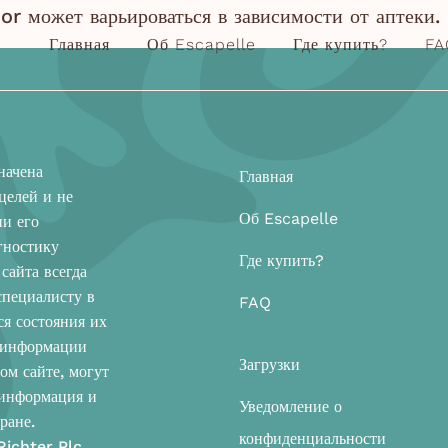
or может варьироваться в зависимости от аптеки.
Главная
Об Escapelle
Где купить?
FA
начена
Главная
целей и не
Об Escapelle
ни его
гностику
Где купить?
сайта всегда
специалисту в
FAQ
я состояния их
я информации
Загрузки
ом сайте, могут
 информация и
Уведомление о
ране.
конфиденциальности
ichter Plc.