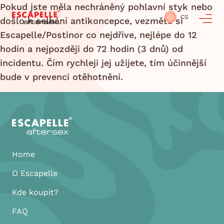
Pokud jste měla nechráněný pohlavní styk nebo
CS
došlo k selhání antikoncepce, vezměte si
Escapelle/Postinor co nejdříve, nejlépe do 12
hodin a nejpozději do 72 hodin (3 dnů) od
incidentu. Čím rychleji jej užijete, tím účinnější
bude v prevenci otěhotnění.
Home
O Escapelle
Kde koupit?
FAQ