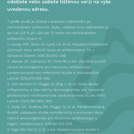
odešlete nebo zašlete tištěnou verzi na výše
uvedenou adresu.
* podle studií je účinná v prevenci otěhotnění po
nechráněném pohlavním styku, celková míra otěhotnění je
asi 0,6–2,6 % při užití do 72 hodin od nechráněného
pohlavního styku1–5
1. Leung VWY, Soon JA, Lynd LD, et al. Populační hodnocení
účinnosti dvou režimů nouzové antikoncepce. Int J
Gynaecol Obstet 2016;133:342-346.
2. Glasier AF, Cameron ST, Fine PM a kol. Ulipristal acetát
versus levonorgestrel pro nouzovou antikoncepci:
randomizovaná non-inferioritní studie a metaanalýza.
Lancet 2010;375:555-562.
3. Von Hertzen H, Piaggio G, Ding J, et al. Nízká dávka
mifepristonu a dva režimy levonorgestrelu pro nouzovou
antikoncepci: multicentrická randomizovaná studie WHO.
Lancet 2002;360:1803-1810.
4. Dada OA, Godfrey EM, Piaggio G, et al. Randomizovaná,
dvojitě zaslepená studie noninferiority k porovnání dvou
režimů levonorgestrelu pro nouzovou antikoncepci v
Nigérii. Antikoncepce 2010;82:373-378.
5. Ngai SW, Fan S, Li S, a kol. Randomizovaná studie k