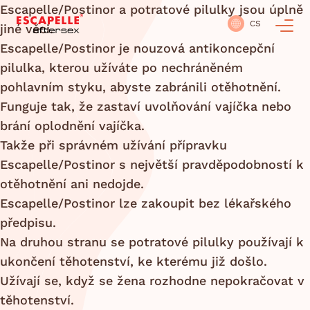
Escapelle/Postinor a potratové pilulky jsou úplně
CS
jiné věci.
Escapelle/Postinor je nouzová antikoncepční
pilulka, kterou užíváte po nechráněném
pohlavním styku, abyste zabránili otěhotnění.
Funguje tak, že zastaví uvolňování vajíčka nebo
brání oplodnění vajíčka.
Takže při správném užívání přípravku
Escapelle/Postinor s největší pravděpodobností k
otěhotnění ani nedojde.
Escapelle/Postinor lze zakoupit bez lékařského
předpisu.
Na druhou stranu se potratové pilulky používají k
ukončení těhotenství, ke kterému již došlo.
Užívají se, když se žena rozhodne nepokračovat v
těhotenství.