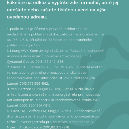
klikněte na odkaz a vyplňte zde formulář, poté jej
odešlete nebo zašlete tištěnou verzi na výše
uvedenou adresu.
* podle studií je účinná v prevenci otěhotnění po
nechráněném pohlavním styku, celková míra otěhotnění je
asi 0,6–2,6 % při užití do 72 hodin od nechráněného
pohlavního styku1–5
1. Leung VWY, Soon JA, Lynd LD, et al. Populační hodnocení
účinnosti dvou režimů nouzové antikoncepce. Int J
Gynaecol Obstet 2016;133:342-346.
2. Glasier AF, Cameron ST, Fine PM a kol. Ulipristal acetát
versus levonorgestrel pro nouzovou antikoncepci:
randomizovaná non-inferioritní studie a metaanalýza.
Lancet 2010;375:555-562.
3. Von Hertzen H, Piaggio G, Ding J, et al. Nízká dávka
mifepristonu a dva režimy levonorgestrelu pro nouzovou
antikoncepci: multicentrická randomizovaná studie WHO.
Lancet 2002;360:1803-1810.
4. Dada OA, Godfrey EM, Piaggio G, et al. Randomizovaná,
dvojitě zaslepená studie noninferiority k porovnání dvou
režimů levonorgestrelu pro nouzovou antikoncepci v
Nigérii. Antikoncepce 2010;82:373-378.