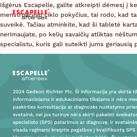
Išgėrus Escapelle, galite atkreipti dėmesį į k
menstruacinio ciklo pokyčius, tai rodo, kad ta
suveikė. Tačiau atminkite, kad ši tabletė kartais
nerimaujate, po kelių savaičių atliktas nėštum
specialistu, kuris gali suteikti jums geriausią 
2024 Gedeon Richter Plc. Ši informacija yra skirta ti
informaciniams ir edukaciniams tikslams ir nėra me
paskirties konsultacija ar diagnozės nustatymo pri
svetainė, nei jos turinys nėra skirti pakeisti sveikato
specialisto (SPS) patarimus ar diagnozę, ir svetainė
visada raginami kreiptis pagalbos į kvalifikuotą SPS