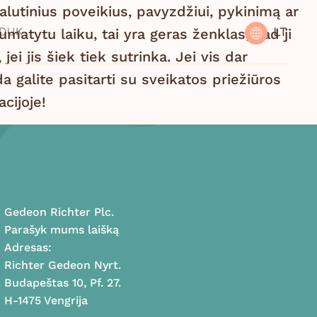
šalutinius poveikius, pavyzdžiui, pykinimą ar
LT
DUK
matytu laiku, tai yra geras ženklas, kad ji
jei jis šiek tiek sutrinka. Jei vis dar
a galite pasitarti su sveikatos priežiūros
cijoje!
Gedeon Richter Plc.
Parašyk mums laišką
Adresas:
Richter Gedeon Nyrt.
Budapeštas 10, Pf. 27.
H-1475 Vengrija