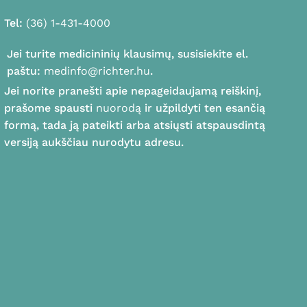
Tel:
(36) 1-431-4000
Jei turite medicininių klausimų, susisiekite el.
paštu:
medinfo@richter.hu
.
Jei norite pranešti apie nepageidaujamą reiškinį,
prašome spausti
nuorodą
ir užpildyti ten esančią
formą, tada ją pateikti arba atsiųsti atspausdintą
versiją aukščiau nurodytu adresu.