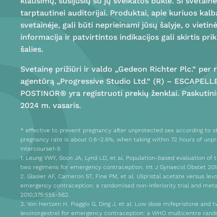
klausimų, susijusių su jų sveikatos būkle. Ši svetainė
tarptautinei auditorijai. Produktai, apie kuriuos kal
svetainėje, gali būti neprieinami jūsų šalyje, o vietin
informacija ir patvirtintos indikacijos gali skirtis p
šalies.
Svetainę prižiūri ir valdo „Gedeon Richter Plc.“ per
agentūrą „Progressive Studio Ltd.“ (R) – ESCAPELL
POSTINOR® yra registruoti prekių ženklai. Paskutini
2024 m. vasaris.
* effective to prevent pregnancy after unprotected sex according to st
pregnancy rate is about 0.6–2.6%, when taking within 72 hours of unp
intercourse1-5
1. Leung VWY, Soon JA, Lynd LD, et al. Population-based evaluation of t
two regimens for emergency contraception. Int J Gynaecol Obstet 201
2. Glasier AF, Cameron ST, Fine PM, et al. Ulipristal acetate versus lev
emergency contraception: a randomised non-inferiority trial and meta
2010;375:555-562.
3. Von Hertzen H, Piaggio G, Ding J, et al. Low dose mifepristone and 
levonorgestrel for emergency contraception: a WHO multicentre rando