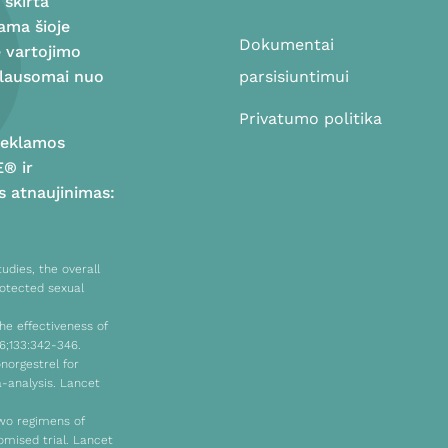
 skirta
bama šioje
Dokumentai
ė vartojimo
riklausomai nuo
parsisiuntimui
Privatumo politika
 reklamos
E® ir
s atnaujinimas:
udies, the overall
rotected sexual
he effectiveness of
6;133:342-346.
onorgestrel for
-analysis. Lancet
two regimens of
mised trial. Lancet