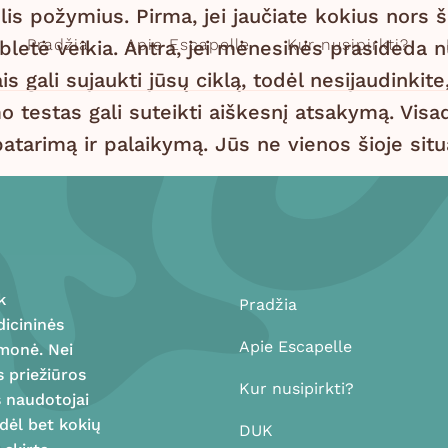
elis požymius. Pirma, jei jaučiate kokius nors 
Pradžia
Apie Escapelle
Kur nusipirkti?
bletė veikia. Antra, jei mėnesinės prasideda nu
 gali sujaukti jūsų ciklą, todėl nesijaudinkite, 
o testas gali suteikti aiškesnį atsakymą. Visad
patarimą ir palaikymą. Jūs ne vienos šioje situa
k
Pradžia
dicininės
Apie Escapelle
emonė. Nei
s priežiūros
Kur nusipirkti?
s naudotojai
 dėl bet kokių
DUK