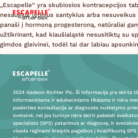
„Escapelle“ yra skubiosios kontracepcijos tabl
nesaugius lytinius santykius arba nesuveikus 
panaši į hormoną progesteroną, natūraliai g
užtikrinant, kad kiaušialąstė nesusitiktų su s
gimdos gleivinei, todėl tai dar labiau apsunk
2024 Gedeon Richter Plc. Ši informacija yra skirta ti
informaciniams ir edukaciniams tikslams ir nėra me
paskirties konsultacija ar diagnozės nustatymo pri
svetainė, nei jos turinys nėra skirti pakeisti sveikato
specialisto (SPS) patarimus ar diagnozę, ir svetainė
visada raginami kreiptis pagalbos į kvalifikuotą SPS