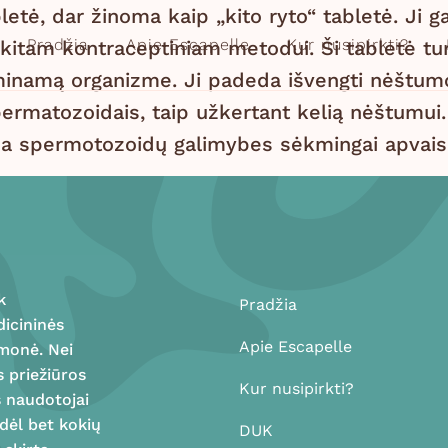
etė, dar žinoma kaip „kito ryto“ tabletė. Ji ga
Pradžia
Apie Escapelle
Kur nusipirkti?
kitam kontraceptiniam metodui. Ši tabletė tur
aminamą organizme. Ji padeda išvengti nėštum
permatozoidais, taip užkertant kelią nėštumui. 
ina spermotozoidų galimybes sėkmingai apvaisin
k
Pradžia
dicininės
Apie Escapelle
emonė. Nei
s priežiūros
Kur nusipirkti?
s naudotojai
 dėl bet kokių
DUK