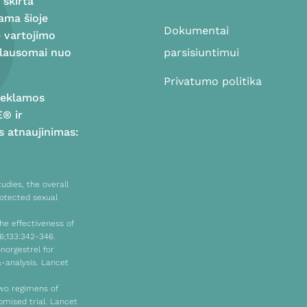
 skirta
bama šioje
Dokumentai
ė vartojimo
riklausomai nuo
parsisiuntimui
Privatumo politika
 reklamos
E® ir
s atnaujinimas:
udies, the overall
rotected sexual
he effectiveness of
6;133:342-346.
onorgestrel for
-analysis. Lancet
two regimens of
mised trial. Lancet