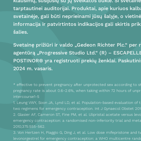
klausimų, susijusių su jų sveikatos būkle. Ši svetainė
tarptautinei auditorijai. Produktai, apie kuriuos kal
svetainėje, gali būti neprieinami jūsų šalyje, o vietin
informacija ir patvirtintos indikacijos gali skirtis p
šalies.
Svetainę prižiūri ir valdo „Gedeon Richter Plc.“ per
agentūrą „Progressive Studio Ltd.“ (R) – ESCAPELL
POSTINOR® yra registruoti prekių ženklai. Paskutini
2024 m. vasaris.
* effective to prevent pregnancy after unprotected sex according to st
pregnancy rate is about 0.6–2.6%, when taking within 72 hours of unp
intercourse1-5
1. Leung VWY, Soon JA, Lynd LD, et al. Population-based evaluation of t
two regimens for emergency contraception. Int J Gynaecol Obstet 201
2. Glasier AF, Cameron ST, Fine PM, et al. Ulipristal acetate versus lev
emergency contraception: a randomised non-inferiority trial and meta
2010;375:555-562.
3. Von Hertzen H, Piaggio G, Ding J, et al. Low dose mifepristone and 
levonorgestrel for emergency contraception: a WHO multicentre rando