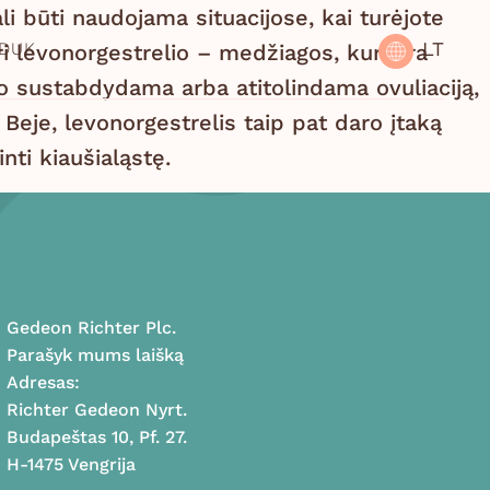
li būti naudojama situacijose, kai turėjote
LT
DUK
i levonorgestrelio – medžiagos, kuri yra
o sustabdydama arba atitolindama ovuliaciją,
Beje, levonorgestrelis taip pat daro įtaką
ti kiaušialąstę.
Gedeon Richter Plc.
Parašyk mums laišką
Adresas:
Richter Gedeon Nyrt.
Budapeštas 10, Pf. 27.
H-1475 Vengrija