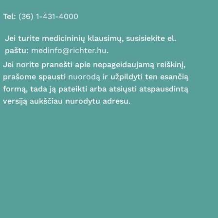
Tel:
(36) 1-431-4000
Jei turite medicininių klausimų, susisiekite el.
paštu:
medinfo@richter.hu
.
Jei norite pranešti apie nepageidaujamą reiškinį,
prašome spausti
nuorodą
ir užpildyti ten esančią
formą, tada ją pateikti arba atsiųsti atspausdintą
versiją aukščiau nurodytu adresu.