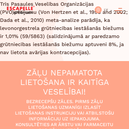
Trīs Pasaules Veselības Organizācijas
LV
(PVO)pētījumu (Von Hertzen et al., 1998 and 2002;
Dada et al., 2010) meta-analīze parādīja, ka
levonorgestrela grūtniecības iestāšanās biežums
ir 1,01% (59/5863) (salīdzinājumā ar paredzamo
grūtniecības iestāšanās biežumu aptuveni 8%, ja
nav lietota avārijas kontracepcijas).
ZĀĻU NEPAMATOTA
LIETOŠANA IR KAITĪGA
VESELĪBAI!
BEZRECEPŠU ZĀLES. PIRMS ZĀĻU
LIETOŠANAS UZMANĪGI IZLASĪT
LIETOŠANAS INSTRUKCIJU VAI ATBILSTOŠU
INFORMĀCIJU UZ IEPAKOJUMA.
KONSULTĒTIES AR ĀRSTU VAI FARMACEITU