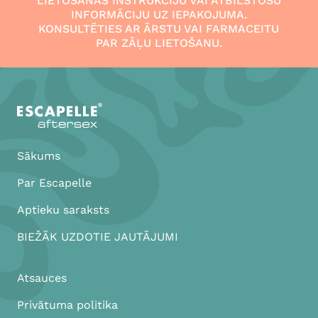
LIETOŠANAS INSTRUKCIJU VAI ATBILSTOŠU
INFORMĀCIJU UZ IEPAKOJUMA.
KONSULTĒTIES AR ĀRSTU VAI FARMACEITU
PAR ZĀĻU LIETOŠANU.
Sākums
Par Escapelle
Aptieku saraksts
BIEŽĀK UZDOTIE JAUTĀJUMI
Atsauces
Privātuma politika