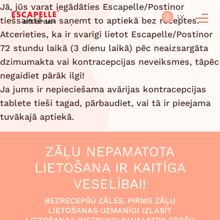
Jā, jūs varat iegādāties Escapelle/Postinor
LV
tiešsaistē un saņemt to aptiekā bez receptes.
Atcerieties, ka ir svarīgi lietot Escapelle/Postinor
72 stundu laikā (3 dienu laikā) pēc neaizsargāta
dzimumakta vai kontracepcijas neveiksmes, tāpēc
negaidiet pārāk ilgi!
Ja jums ir nepieciešama avārijas kontracepcijas
tablete tieši tagad, pārbaudiet, vai tā ir pieejama
tuvākajā aptiekā.
ZĀĻU NEPAMATOTA
LIETOŠANA IR KAITĪGA
VESELĪBAI!
BEZRECEPŠU ZĀLES. PIRMS ZĀĻU
LIETOŠANAS UZMANĪGI IZLASĪT