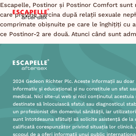
Escapelle, Postinor și Postinor Comfort sunt m
care previne sarcina după relații sexuale nepro
comprimate obișnuite pe care le înghițiți cu a
ce Postinor-2 are două. Atunci când sunt admin
2024 Gedeon Richter Plc. Aceste informații au doar
informativ și educațional și nu constituie un sfat sa
medical. Nici site-ul web și nici conținutul acestuia
destinate să înlocuiască sfatul sau diagnosticul stab
un profesionist din domeniul sănătății, iar utilizator
sunt întotdeauna sfătuiți să solicite asistență de la
calificată corespunzător privind situația lor clinică.
scopul de a oferi informații unui public internațional