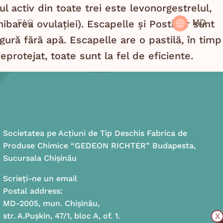
 activ din toate trei este levonorgestrelul,
MD
FAQ
hibarea ovulației). Escapelle și Postinor sunt
gură fără apă. Escapelle are o pastilă, în timp
rotejat, toate sunt la fel de eficiente.
Societatea pe Acțiuni de Tip Deschis Fabrica de
Produse Chimice “GEDEON RICHTER” Budapesta,
Sucursala Chișinău
Scrieți-ne un email
Postal address:
MD-2005, mun. Chișinău,
str. A.Pușkin, 47/1, bloc A, of. 1.
X