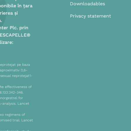
Downloadables
onibile în țara
ierea și
Privacy statement
.
ter Plc. prin
 – ESCAPELLE®
izare:
neprotejat pe baza
e aproximativ 0,6-
 sexual neprotejat1-
he effectiveness of
6;133:342-346.
onorgestrel for
-analysis. Lancet
two regimens of
mised trial. Lancet