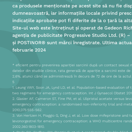
ca produsele menționate pe acest site să nu fie disp
dumneavoastră, iar informațiile locale privind prescr
indicațiile aprobate pot fi diferite de la o țară la alta
Site-ul web este întreținut și operat de Gedeon Rich
agenția de publicitate Progressive Studio Ltd. (R)
și POSTINOR® sunt mărci înregistrate. Ultima actual
februarie 2024
* eficient pentru prevenirea apariției sarcinii după un contact sexual 
datelor din studiile clinice, rata generală de apariție a sarcinii este d
2,6%, atunci când se administrează în decurs de 72 de ore de la actul
5
1. Leung VWY, Soon JA, Lynd LD, et al. Population-based evaluation of t
two regimens for emergency contraception. Int J Gynaecol Obstet 201
2. Glasier AF, Cameron ST, Fine PM, et al. Ulipristal acetate versus lev
emergency contraception: a randomised non-inferiority trial and meta
2010;375:555-562.
3. Von Hertzen H, Piaggio G, Ding J, et al. Low dose mifepristone and 
levonorgestrel for emergency contraception: a WHO multicentre rando
2002;360:1803-1810.