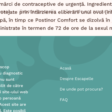
ărci de contraceptive de urgență. Ingredientul
Acasă
Despre Escapelle
De unde pot procura?
tejate prin întârzierea eliberării unui ovul (in
pă, în timp ce Postinor Comfort se dizolvă în 
istrate în termen de 72 de ore de la sexul nep
 scop
Acasă
u diagnostic
Despre Escapelle
 nu sunt
ilit de către
De unde pot procura?
ii site-ului web
 o persoană
FAQ
 Acest site are
. Este posibil