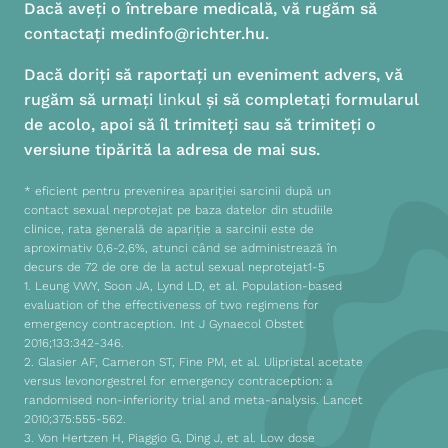
Dacă aveți o întrebare medicală, vă rugăm să
contactați medinfo@richter.hu.
Dacă doriți să raportați un eveniment advers, vă
rugăm să urmați
link
ul și să completați formularul
de acolo, apoi să îl trimiteți sau să trimiteți o
versiune tipărită la adresa de mai sus.
* eficient pentru prevenirea apariției sarcinii după un
contact sexual neprotejat pe baza datelor din studiile
clinice, rata generală de apariție a sarcinii este de
aproximativ 0,6-2,6%, atunci când se administrează în
decurs de 72 de ore de la actul sexual neprotejat1-5
1. Leung VWY, Soon JA, Lynd LD, et al. Population-based
evaluation of the effectiveness of two regimens for
emergency contraception. Int J Gynaecol Obstet
2016;133:342-346.
2. Glasier AF, Cameron ST, Fine PM, et al. Ulipristal acetate
versus levonorgestrel for emergency contraception: a
randomised non-inferiority trial and meta-analysis. Lancet
2010;375:555-562.
3. Von Hertzen H, Piaggio G, Ding J, et al. Low dose