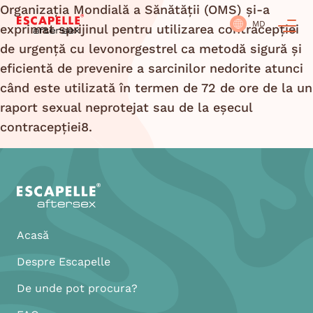
Organizația Mondială a Sănătății (OMS) și-a
MD
exprimat sprijinul pentru utilizarea contracepției
de urgență cu levonorgestrel ca metodă sigură și
eficientă de prevenire a sarcinilor nedorite atunci
când este utilizată în termen de 72 de ore de la un
raport sexual neprotejat sau de la eșecul
contracepției8.
Acasă
Despre Escapelle
De unde pot procura?